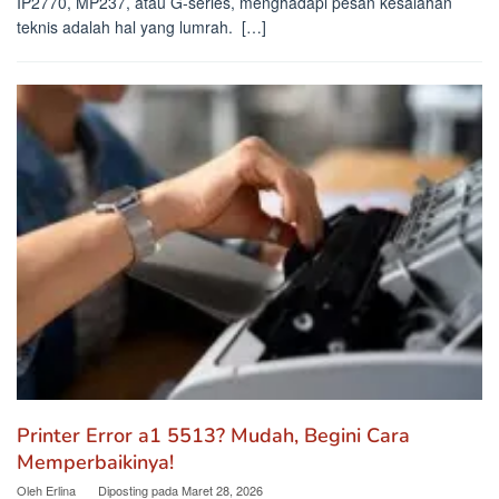
IP2770, MP237, atau G-series, menghadapi pesan kesalahan
teknis adalah hal yang lumrah. […]
Printer Error a1 5513? Mudah, Begini Cara
Memperbaikinya!
Oleh
Erlina
Diposting pada
Maret 28, 2026