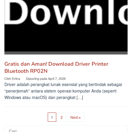
Gratis dan Aman! Download Driver Printer
Bluetooth RP02N
Oleh
Erlina
Diposting pada
April 7, 2026
Driver adalah perangkat lunak esensial yang bertindak sebagai
“penerjemah” antara sistem operasi komputer Anda (seperti
Windows atau macOS) dan perangkat […]
1
2
Next
Cari