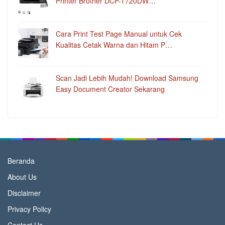
Printer Brother DCP-T720DW…
Cara Print Test Page Manual untuk Cek
Kualitas Cetak Warna dan Hitam P…
Scan Jadi Lebih Mudah! Download Samsung
Easy Document Creator Sekarang
Beranda
About Us
Disclaimer
Privacy Policy