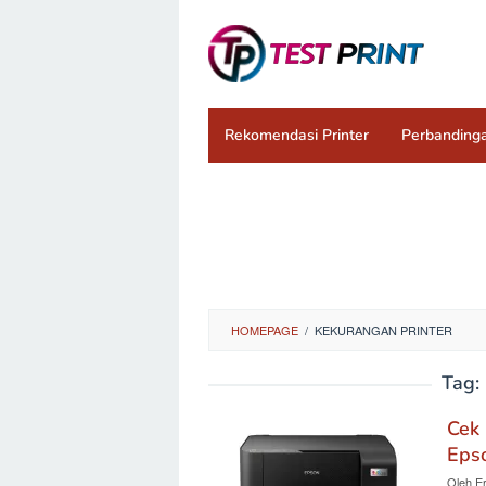
Loncat
ke
konten
Rekomendasi Printer
Perbandinga
HOMEPAGE
/
KEKURANGAN PRINTER
Tag:
Cek 
Eps
Oleh
Er