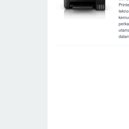
Print
tekno
kemud
perka
utama
dalam