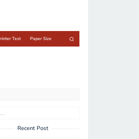
rinter Test
Paper Size
Recent Post