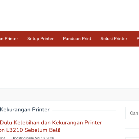
n Printer
Setup Printer
Panduan Print
Solusi Printer
P
Kekurangan Printer
Cari
untuk:
Dulu Kelebihan dan Kekurangan Printer
on L3210 Sebelum Beli!
lina
Diposting pada
Mei 13, 2026