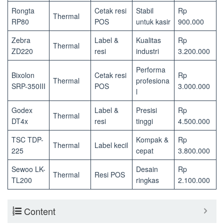
Rongta
Cetak resi
Stabil
Rp
Thermal
RP80
POS
untuk kasir
900.000
Zebra
Label &
Kualitas
Rp
Thermal
ZD220
resi
industri
3.200.000
Performa
Bixolon
Cetak resi
Rp
Thermal
profesiona
SRP-350III
POS
3.000.000
l
Godex
Label &
Presisi
Rp
Thermal
DT4x
resi
tinggi
4.500.000
TSC TDP-
Kompak &
Rp
Thermal
Label kecil
225
cepat
3.800.000
Sewoo LK-
Desain
Rp
Thermal
Resi POS
TL200
ringkas
2.100.000
Content