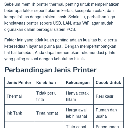
Sebelum memilih printer thermal, penting untuk memperhatikan
beberapa faktor seperti ukuran kertas, kecepatan cetak, dan
kompatibilitas dengan sistem kasir. Selain itu, perhatikan juga
konektivitas printer seperti USB, LAN, atau WiFi agar mudah
digunakan dalam berbagai sistem POS.
Faktor lain yang tidak kalah penting adalah kualitas build serta
ketersediaan layanan purna jual. Dengan mempertimbangkan
hal-hal tersebut, Anda dapat menemukan rekomendasi printer
yang paling sesuai dengan kebutuhan bisnis.
Perbandingan Jenis Printer
Jenis Printer
Kelebihan
Kekurangan
Cocok Untuk
Tidak perlu
Hanya cetak
Thermal
Resi kasir
tinta
hitam
Harga awal
Rumah dan
Ink Tank
Tinta hemat
lebih mahal
usaha
Tinta cepat
Penggunaan