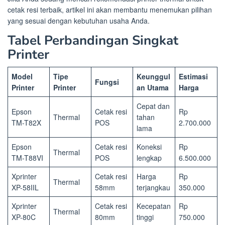
cetak resi terbaik, artikel ini akan membantu menemukan pilihan
yang sesuai dengan kebutuhan usaha Anda.
Tabel Perbandingan Singkat
Printer
Model
Tipe
Keunggul
Estimasi
Fungsi
Printer
Printer
an Utama
Harga
Cepat dan
Epson
Cetak resi
Rp
Thermal
tahan
TM-T82X
POS
2.700.000
lama
Epson
Cetak resi
Koneksi
Rp
Thermal
TM-T88VI
POS
lengkap
6.500.000
Xprinter
Cetak resi
Harga
Rp
Thermal
XP-58IIL
58mm
terjangkau
350.000
Xprinter
Cetak resi
Kecepatan
Rp
Thermal
XP-80C
80mm
tinggi
750.000