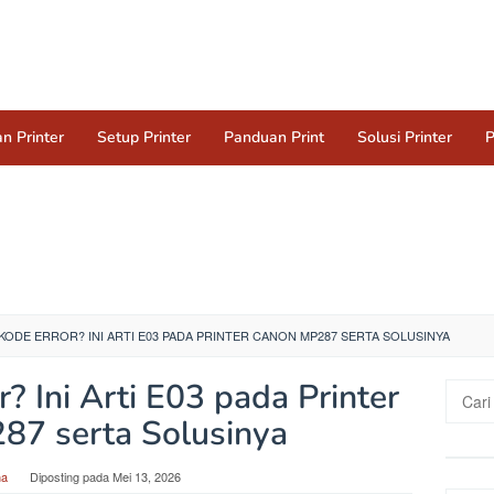
n Printer
Setup Printer
Panduan Print
Solusi Printer
P
ODE ERROR? INI ARTI E03 PADA PRINTER CANON MP287 SERTA SOLUSINYA
? Ini Arti E03 pada Printer
Cari
untuk:
87 serta Solusinya
na
Diposting pada
Mei 13, 2026