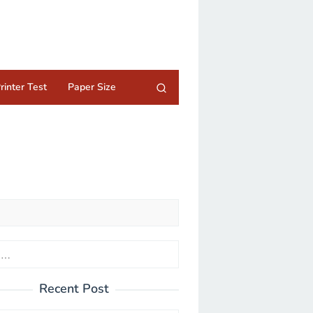
rinter Test
Paper Size
Recent Post