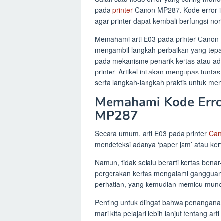
pada
printer
Canon MP287. Kode error i
agar printer dapat kembali berfungsi no
Memahami arti E03 pada printer Canon 
mengambil langkah perbaikan yang tepa
pada mekanisme penarik kertas atau ad
printer. Artikel ini akan mengupas tun
serta langkah-langkah praktis untuk me
Memahami Kode Erro
MP287
Secara umum, arti E03 pada printer
Can
mendeteksi adanya ‘paper jam’ atau kert
Namun, tidak selalu berarti kertas ben
pergerakan kertas mengalami gangguan, 
perhatian, yang kemudian memicu munc
Penting untuk diingat bahwa penanganan
mari kita pelajari lebih lanjut tentang 