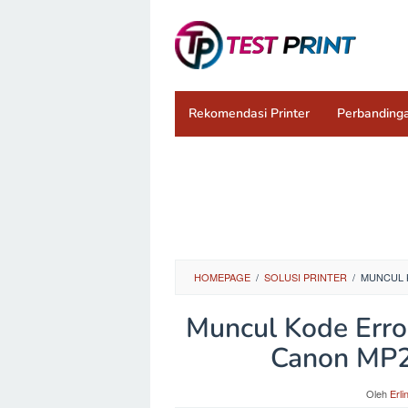
Loncat
ke
konten
Rekomendasi Printer
Perbandinga
HOMEPAGE
/
SOLUSI PRINTER
/
MUNCUL K
Muncul Kode Error
Canon MP2
Oleh
Erli