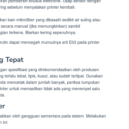
cairan pembersih khusus elektronik. Usap sensor dengan
ering sebelum menyalakan printer kembali.
n kain mikrofiber yang dibasahi sedikit air suling atau
ler secara manual (jika memungkinkan) sambil
ian terkena. Biarkan kering sepenuhnya.
rutin dapat mencegah munculnya arti E03 pada printer
g Tepat
an spesifikasi yang direkomendasikan oleh produsen
erlalu tebal, tipis, kusut, atau sudah terlipat. Gunakan
 Anda mencetak dalam jumlah banyak, periksa tumpukan
inter untuk memastikan tidak ada yang menempel satu
ta.
er
sebabkan oleh gangguan sementara pada sistem. Melakukan
 ini: