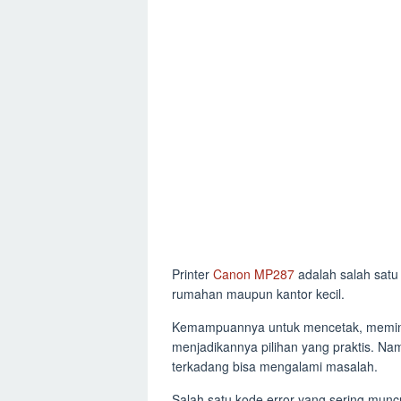
Printer
Canon MP287
adalah salah satu
rumahan maupun kantor kecil.
Kemampuannya untuk mencetak, memind
menjadikannya pilihan yang praktis. Namu
terkadang bisa mengalami masalah.
Salah satu kode error yang sering mun