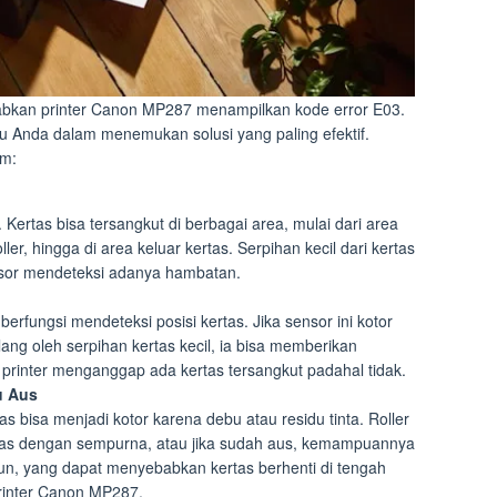
abkan printer Canon MP287 menampilkan kode error E03.
Anda dalam menemukan solusi yang paling efektif.
um:
 Kertas bisa tersangkut di berbagai area, mulai dari area
ler, hingga di area keluar kertas. Serpihan kecil dari kertas
nsor mendeteksi adanya hambatan.
 berfungsi mendeteksi posisi kertas. Jika sensor ini kotor
alang oleh serpihan kertas kecil, ia bisa memberikan
printer menganggap ada kertas tersangkut padahal tidak.
u Aus
as bisa menjadi kotor karena debu atau residu tinta. Roller
ertas dengan sempurna, atau jika sudah aus, kemampuannya
un, yang dapat menyebabkan kertas berhenti di tengah
printer Canon MP287.