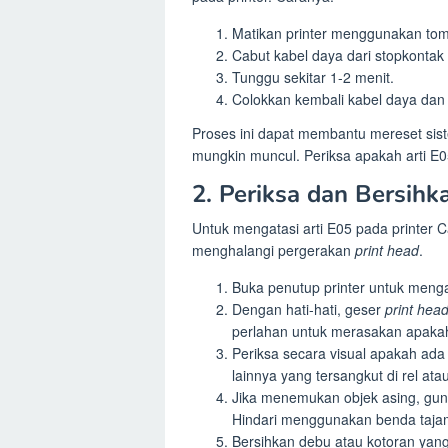
Matikan printer menggunakan tom
Cabut kabel daya dari stopkontak d
Tunggu sekitar 1-2 menit.
Colokkan kembali kabel daya dan 
Proses ini dapat membantu mereset sis
mungkin muncul. Periksa apakah arti E
2. Periksa dan Bersihk
Untuk mengatasi arti E05 pada printer 
menghalangi pergerakan
print head
.
Buka penutup printer untuk men
Dengan hati-hati, geser
print hea
perlahan untuk merasakan apaka
Periksa secara visual apakah ada 
lainnya yang tersangkut di rel atau
Jika menemukan objek asing, gun
Hindari menggunakan benda tajam
Bersihkan debu atau kotoran yang