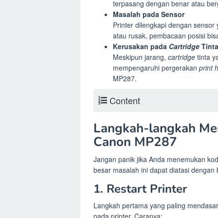
terpasang dengan benar atau berg
Masalah pada Sensor
Printer dilengkapi dengan sensor
atau rusak, pembacaan posisi bis
Kerusakan pada
Cartridge
Tint
Meskipun jarang,
cartridge
tinta y
mempengaruhi pergerakan
print 
MP287.
Content
Langkah-langkah Men
Canon MP287
Jangan panik jika Anda menemukan kod
besar masalah ini dapat diatasi dengan
1. Restart Printer
Langkah pertama yang paling mendasar te
pada printer. Caranya: