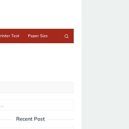
rinter Test
Paper Size
Recent Post