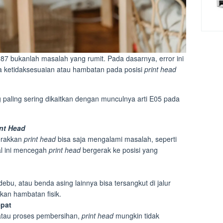
 bukanlah masalah yang rumit. Pada dasarnya, error ini
ya ketidaksesuaian atau hambatan pada posisi
print head
paling sering dikaitkan dengan munculnya arti E05 pada
int Head
erakkan
print head
bisa saja mengalami masalah, seperti
al ini mencegah
print head
bergerak ke posisi yang
ebu, atau benda asing lainnya bisa tersangkut di jalur
kan hambatan fisik.
epat
a atau proses pembersihan,
print head
mungkin tidak