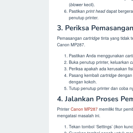
(
blower
kecil).
Pastikan
print head
dapat bergera
penutup printer.
3. Periksa Pemasanga
Pemasangan
cartridge
tinta yang tidak 
Canon MP287.
Pastikan Anda menggunakan
cart
Buka penutup printer, keluarkan
c
Periksa apakah ada kerusakan fi
Pasang kembali
cartridge
dengan 
dengan kokoh.
Tutup penutup printer dan coba n
4. Jalankan Proses Pe
Printer
Canon MP287
memiliki fitur pe
mengatasi masalah ini.
Tekan tombol ‘Settings’ (ikon kunc
Gunakan tombol panah untuk menca