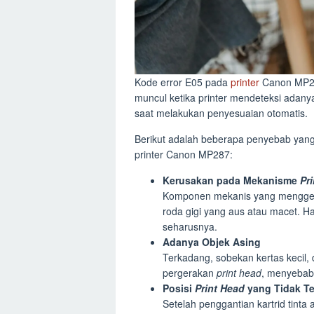
Kode error E05 pada
printer
Canon MP287
muncul ketika printer mendeteksi adan
saat melakukan penyesuaian otomatis.
Berikut adalah beberapa penyebab yang 
printer Canon MP287:
Kerusakan pada Mekanisme
Pr
Komponen mekanis yang mengg
roda gigi yang aus atau macet. H
seharusnya.
Adanya Objek Asing
Terkadang, sobekan kertas kecil, d
pergerakan
print head
, menyebab
Posisi
Print Head
yang Tidak T
Setelah penggantian kartrid tint