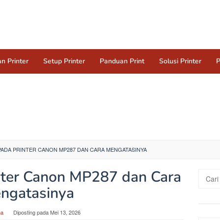
n Printer
Setup Printer
Panduan Print
Solusi Printer
P
 PADA PRINTER CANON MP287 DAN CARA MENGATASINYA
nter Canon MP287 dan Cara
Cari
untuk:
ngatasinya
na
Diposting pada
Mei 13, 2026