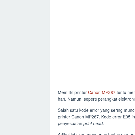
Memiliki printer
Canon MP287
tentu me
hari. Namun, seperti perangkat elektroni
Salah satu kode error yang sering mun
printer Canon MP287. Kode error E05 
penyesuaian
print head
.
Artikel ini akan mengupas tuntas meng