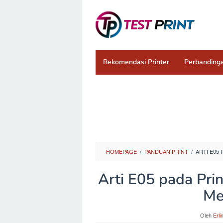
Loncat
ke
konten
Rekomendasi Printer
Perbandinga
HOMEPAGE
/
PANDUAN PRINT
/
ARTI E05
Arti E05 pada Pri
Me
Oleh
Erli