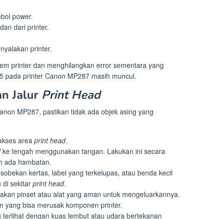
bol power.
an dari printer.
nyalakan printer.
tem printer dan menghilangkan error sementara yang
05 pada printer Canon MP287 masih muncul.
an Jalur
Print Head
Canon MP287, pastikan tidak ada objek asing yang
gakses area
print head
.
d
ke tengah menggunakan tangan. Lakukan ini secara
h ada hambatan.
sobekan kertas, label yang terkelupas, atau benda kecil
 di sekitar
print head
.
akan pinset atau alat yang aman untuk mengeluarkannya.
 yang bisa merusak komponen printer.
 terlihat dengan kuas lembut atau udara bertekanan