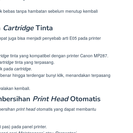
k bebas tanpa hambatan sebelum menutup kembali
n
Cartridge
Tinta
tepat juga bisa menjadi penyebab arti E05 pada printer
ridge
tinta yang kompatibel dengan printer Canon MP287.
artridge
tinta yang terpasang.
sik pada
cartridge
.
benar hingga terdengar bunyi klik, menandakan terpasang
yalakan kembali.
mbersihan
Print Head
Otomatis
mbersihan
print head
otomatis yang dapat membantu
i pas) pada panel printer.
ri opsi ‘Maintenance’ atau ‘Perawatan’.