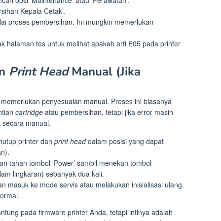
rsihan Kepala Cetak’.
mulai proses pembersihan. Ini mungkin memerlukan
ak halaman tes untuk melihat apakah arti E05 pada printer
an
Print Head
Manual (Jika
 memerlukan penyesuaian manual. Proses ini biasanya
ntian
cartridge
atau pembersihan, tetapi jika error masih
 secara manual.
utup printer dan
print head
dalam posisi yang dapat
n).
dan tahan tombol ‘Power’ sambil menekan tombol
lam lingkaran) sebanyak dua kali.
an masuk ke mode servis atau melakukan inisialisasi ulang.
normal.
ntung pada firmware printer Anda, tetapi intinya adalah