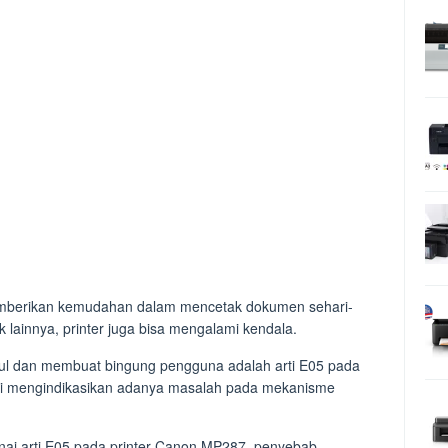
mberikan kemudahan dalam mencetak dokumen sehari-
k lainnya, printer juga bisa mengalami kendala.
cul dan membuat bingung pengguna adalah arti E05 pada
ini mengindikasikan adanya masalah pada mekanisme
enai arti E05 pada printer Canon MP287, penyebab