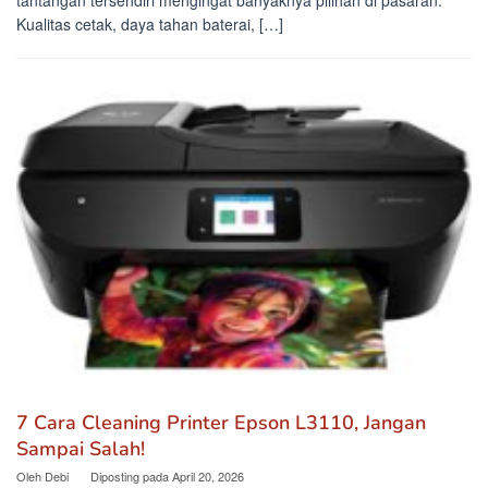
tantangan tersendiri mengingat banyaknya pilihan di pasaran.
Kualitas cetak, daya tahan baterai, […]
7 Cara Cleaning Printer Epson L3110, Jangan
Sampai Salah!
Oleh
Debi
Diposting pada
April 20, 2026