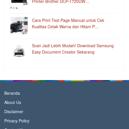
Printer Brother DCP-T720DW…
Cara Print Test Page Manual untuk Cek
Kualitas Cetak Warna dan Hitam P…
Scan Jadi Lebih Mudah! Download Samsung
Easy Document Creator Sekarang
Beranda
About Us
Disclaimer
Privacy Policy