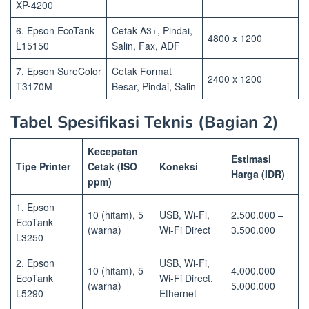
XP-4200
6. Epson EcoTank
Cetak A3+, Pindai,
4800 x 1200
L15150
Salin, Fax, ADF
7. Epson SureColor
Cetak Format
2400 x 1200
T3170M
Besar, Pindai, Salin
Tabel Spesifikasi Teknis (Bagian 2)
Kecepatan
Estimasi
Tipe Printer
Cetak (ISO
Koneksi
Harga (IDR)
ppm)
1. Epson
10 (hitam), 5
USB, Wi-Fi,
2.500.000 –
EcoTank
(warna)
Wi-Fi Direct
3.500.000
L3250
2. Epson
USB, Wi-Fi,
10 (hitam), 5
4.000.000 –
EcoTank
Wi-Fi Direct,
(warna)
5.000.000
L5290
Ethernet