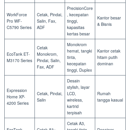
PrecisionCore
WorkForce
Cetak, Pindai,
, kecepatan
Kantor besar
Pro WF-
Salin, Fax,
tinggi,
& Bisnis
C5790 Series
ADF
kapasitas
kertas besar
Monokrom
Cetak
hemat, tangki
Kantor cetak
EcoTank ET-
Monokrom,
tinta,
hitam putih
M3170 Series
Pindai, Salin,
kecepatan
dominan
Fax, ADF
tinggi, Duplex
Desain
stylish, layar
Expression
Cetak, Pindai,
LCD,
Rumah
Home XP-
Salin
wireless,
tangga kasual
4200 Series
kartrid
terpisah
Cetak A3,
EcoTank
Cetak A3+,
tangki tinta,
Desainer,