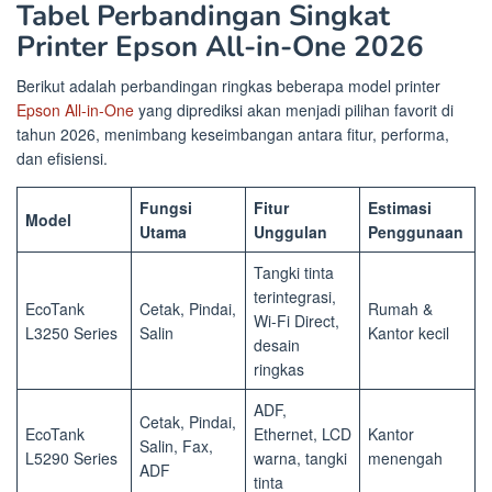
Tabel Perbandingan Singkat
Printer Epson All-in-One 2026
Berikut adalah perbandingan ringkas beberapa model printer
Epson All-in-One
yang diprediksi akan menjadi pilihan favorit di
tahun 2026, menimbang keseimbangan antara fitur, performa,
dan efisiensi.
Fungsi
Fitur
Estimasi
Model
Utama
Unggulan
Penggunaan
Tangki tinta
terintegrasi,
EcoTank
Cetak, Pindai,
Rumah &
Wi-Fi Direct,
L3250 Series
Salin
Kantor kecil
desain
ringkas
ADF,
Cetak, Pindai,
EcoTank
Ethernet, LCD
Kantor
Salin, Fax,
L5290 Series
warna, tangki
menengah
ADF
tinta