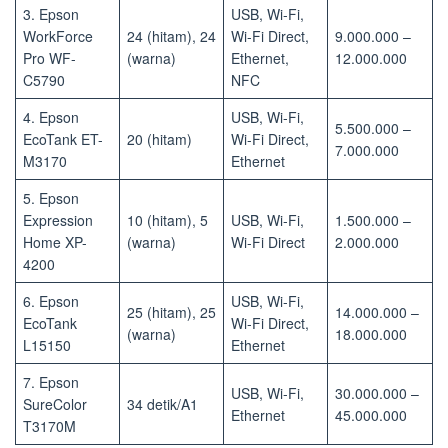
3. Epson
USB, Wi-Fi,
WorkForce
24 (hitam), 24
Wi-Fi Direct,
9.000.000 –
Pro WF-
(warna)
Ethernet,
12.000.000
C5790
NFC
4. Epson
USB, Wi-Fi,
5.500.000 –
EcoTank ET-
20 (hitam)
Wi-Fi Direct,
7.000.000
M3170
Ethernet
5. Epson
Expression
10 (hitam), 5
USB, Wi-Fi,
1.500.000 –
Home XP-
(warna)
Wi-Fi Direct
2.000.000
4200
6. Epson
USB, Wi-Fi,
25 (hitam), 25
14.000.000 –
EcoTank
Wi-Fi Direct,
(warna)
18.000.000
L15150
Ethernet
7. Epson
USB, Wi-Fi,
30.000.000 –
SureColor
34 detik/A1
Ethernet
45.000.000
T3170M