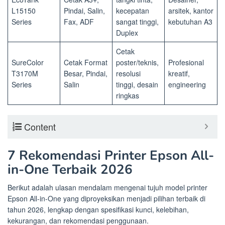
L15150
Pindai, Salin,
kecepatan
arsitek, kantor
Series
Fax, ADF
sangat tinggi,
kebutuhan A3
Duplex
Cetak
SureColor
Cetak Format
poster/teknis,
Profesional
T3170M
Besar, Pindai,
resolusi
kreatif,
Series
Salin
tinggi, desain
engineering
ringkas
Content
7 Rekomendasi Printer Epson All-
in-One Terbaik 2026
Berikut adalah ulasan mendalam mengenai tujuh model printer
Epson All-in-One yang diproyeksikan menjadi pilihan terbaik di
tahun 2026, lengkap dengan spesifikasi kunci, kelebihan,
kekurangan, dan rekomendasi penggunaan.